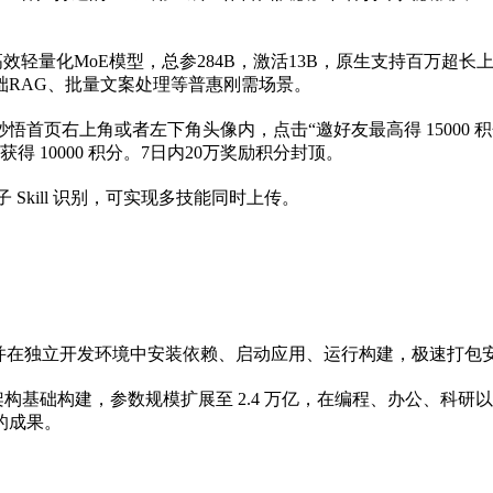
ash是一款高效轻量化MoE模型，总参284B，激活13B，原生支
础RAG、批量文案处理等普惠刚需场景。
。在秒悟首页右上角或者左下角头像内，点击“邀好友最高得 1500
获得 10000 积分。7日内20万奖励积分封顶。
 与子 Skill 识别，可实现多技能同时上传。
并在独立开发环境中安装依赖、启动应用、运行构建，极速打包安装
wen 3.5 的架构基础构建，参数规模扩展至 2.4 万亿，在编程、
的成果。